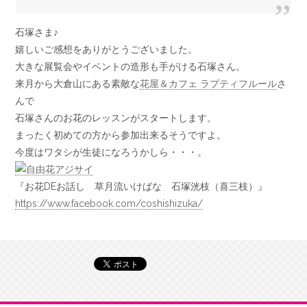
石塚さま♪
嬉しいご感想をありがとうございました。
大きな展覧会やイベントの造形も手がける石塚さん。
来月から大倉山にある素敵な
花屋＆カフェ ラプティフルール
さ
んで
石塚さんのお花のレッスンがスタートします。
まったく初めての方から参加出来るそうですよ。
今度はワタシが生徒になろうかしら・・・。
『お花DEお話し 草月流いけばな 石塚洸枝（喜三枝）』
https://www.facebook.com/coshishizuka/