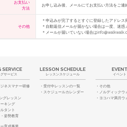
お支払い
お申し込み後、メールにてお支払い方法をご連
方法
＊申込みが完了するとすぐに登録したアドレス
その他
＊自動返信メールが届かない場合は一度、迷惑
＊メールが届いていない場合はinfo@walkwal
 SERVICE
LESSON SCHEDULE
EVEN
ングサービス
レッスンスケジュール
イベント
ビジネスマナー研修
受付中レッスンの一覧
その他
スケジュールカレンダー
ノルディックウ
ングレッスン
ヨコハマ満月ウ
ォーキング
サルタント
ー・姿勢教育
・
ター育成事業