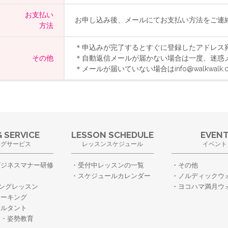
お支払い
お申し込み後、メールにてお支払い方法をご連
方法
＊申込みが完了するとすぐに登録したアドレス
その他
＊自動返信メールが届かない場合は一度、迷惑
＊メールが届いていない場合はinfo@walkwal
 SERVICE
LESSON SCHEDULE
EVEN
ングサービス
レッスンスケジュール
イベント
ビジネスマナー研修
受付中レッスンの一覧
その他
スケジュールカレンダー
ノルディックウ
ングレッスン
ヨコハマ満月ウ
ォーキング
サルタント
ー・姿勢教育