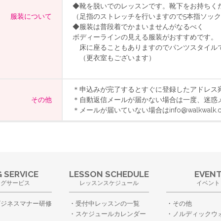
◆靴を脱いでのレッスンです。靴下をお持ちく
服装について
（足指のストレッチを行いますので5本指ソッ
◆服装は普段着でかまいませんがなるべく
ボディーラインの見える服装がおすすめです。
床に座ることもありますのでパンツスタイル
（更衣室もございます）
＊申込みが完了するとすぐに登録したアドレス
その他
＊自動返信メールが届かない場合は一度、迷惑
＊メールが届いていない場合はinfo@walkwal
 SERVICE
LESSON SCHEDULE
EVEN
ングサービス
レッスンスケジュール
イベント
ビジネスマナー研修
受付中レッスンの一覧
その他
スケジュールカレンダー
ノルディックウ