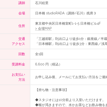
講師
石川絵里
会場
日本橋 studioRADA（講師/石川）残席３
東京都中央区日本橋室町1-1-5 日本橋ビル4F
住所
> 会場MAP
交通
「三越前駅」B5出口より徒歩1分：銀座線／半
アクセス
「日本橋駅」B9出口より徒歩3分：東西線／浅
回数
全1回
受講料金
6,600 円（税込）
お支払い
お申し込み後、メールにてお支払い方法をご連
方法
【持ち物・注意事項】
◆スタジオには10分前より入室いただけます。
◆喉が渇きますので、水かお茶などお飲み物を