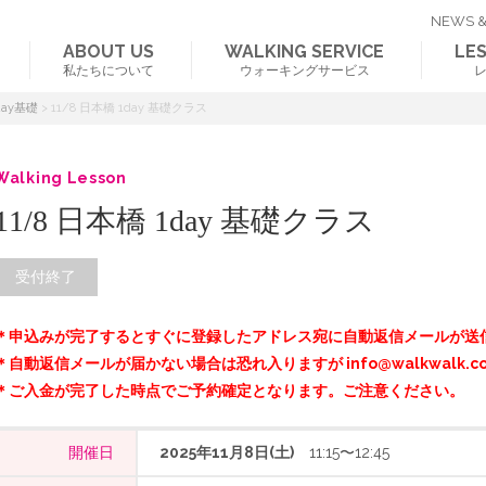
NEWS &
ABOUT US
WALKING SERVICE
LE
私たちについて
ウォーキングサービス
day基礎
>
11/8 日本橋 1day 基礎クラス
Walking Lesson
11/8 日本橋 1day 基礎クラス
受付終了
＊申込みが完了するとすぐに登録したアドレス宛に自動返信メールが送
＊自動返信メールが届かない場合は恐れ入りますが info@walkwalk.c
＊ご入金が完了した時点でご予約確定となります。ご注意ください。
開催日
2025年11月8日(土)
11:15〜12:45