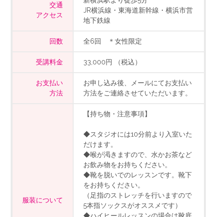
新横浜駅より徒歩5分
交通
JR横浜線・東海道新幹線・横浜市営
アクセス
地下鉄線
回数
全6回 ＊女性限定
受講料金
33,000円 （税込）
お支払い
お申し込み後、メールにてお支払い
方法
方法をご連絡させていただいます。
【持ち物・注意事項】
◆スタジオには10分前より入室いた
だけます。
◆喉が渇きますので、水かお茶など
お飲み物をお持ちください。
◆靴を脱いでのレッスンです。靴下
をお持ちください。
（足指のストレッチを行いますので
服装について
5本指ソックスがオススメです）
◆ハイヒールレッスンの場合は靴底