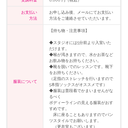
受講料金
6,600 円（税込）
お支払い
お申し込み後、メールにてお支払い
方法
方法をご連絡させていただいます。
【持ち物・注意事項】
◆スタジオには5分前より入室いた
だけます。
◆喉が渇きますので、水かお茶など
お飲み物をお持ちください。
◆靴を脱いでのレッスンです。靴下
をお持ちください。
（足指のストレッチを行いますので
服装について
5本指ソックスがオススメです）
◆服装は普段着でかまいませんがな
るべく
ボディーラインの見える服装がおす
すめです。
床に座ることもありますのでパン
ツスタイルでお願いします。
（更衣室もございます）