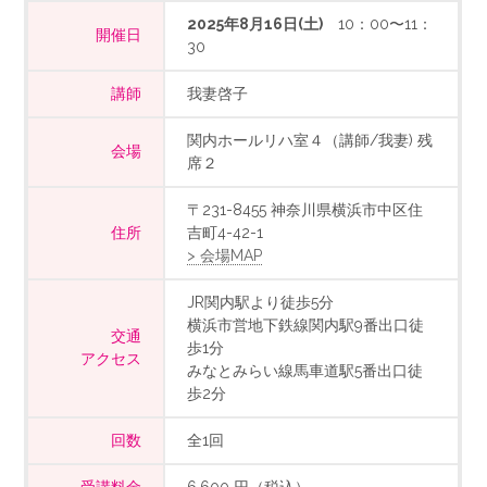
2025年8月16日(土)
10：00〜11：
開催日
30
講師
我妻啓子
関内ホールリハ室４（講師/我妻) 残
会場
席２
〒231-8455 神奈川県横浜市中区住
住所
吉町4-42-1
> 会場MAP
JR関内駅より徒歩5分
横浜市営地下鉄線関内駅9番出口徒
交通
歩1分
アクセス
みなとみらい線馬車道駅5番出口徒
歩2分
回数
全1回