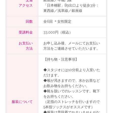
交通
銀座線／半蔵門線
アクセス
「日本橋駅」B9出口より徒歩3分：
東西線／浅草線／銀座線
回数
全6回 ＊女性限定
受講料金
33,000円（税込）
お支払い
お申し込み後、メールにてお支払い
方法
方法をご連絡させていただいます。
【持ち物・注意事項】
◆スタジオには10分前より入室いた
だけます。
◆喉が渇きますので、水かお茶など
お飲み物をお持ちください。
◆靴を脱いでのレッスンです。靴下
をお持ちください。
服装について
（足指のストレッチを行いますので
5本指ソックスがオススメです）
◆服装は普段着でかまいませんがな