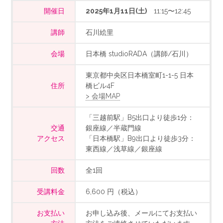
開催日
2025年1月11日(土)
11:15〜12:45
講師
石川絵里
会場
日本橋 studioRADA（講師/石川）
東京都中央区日本橋室町1-1-5 日本
住所
橋ビル4F
> 会場MAP
「三越前駅」B5出口より徒歩1分：
交通
銀座線／半蔵門線
アクセス
「日本橋駅」B9出口より徒歩3分：
東西線／浅草線／銀座線
回数
全1回
受講料金
6,600 円（税込）
お支払い
お申し込み後、メールにてお支払い