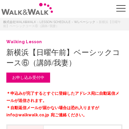
株式会社WALK&WALK
>
LESSON SCHEDULE
>
WLベーシック
>
新横浜【日曜午
前】ベーシックコース⑥（講師/我妻）
Walking Lesson
新横浜【日曜午前】ベーシックコ
ース⑥（講師/我妻）
お申し込み受付中
＊申込みが完了するとすぐに登録したアドレス宛に自動返信メ
ールが送信されます。
＊自動返信メールが届かない場合は恐れ入りますが
info@walkwalk.co.jp 宛ご連絡ください。