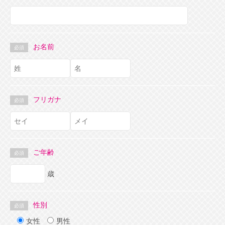
お名前
必須
フリガナ
必須
ご年齢
必須
歳
性別
必須
女性
男性