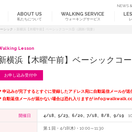
NEWS &
ABOUT US
WALKING SERVICE
LE
私たちについて
ウォーキングサービス
ベーシック
>
新横浜【木曜午前】ベーシックコース⑤（講師/我妻）
Walking Lesson
新横浜【木曜午前】ベーシックコー
お申し込み受付中
＊申込みが完了するとすぐに登録したアドレス宛に自動返信メールが送
＊自動返信メールが届かない場合は恐れ入りますが info@walkwalk.c
開催日
4/18、5/23、6/20、7/18、8/8、9/19
10:
第１回・4/18(木)・10:00～11:30