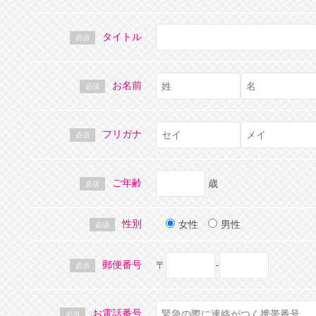
タイトル
必須
お名前
必須
フリガナ
必須
ご年齢
歳
必須
性別
女性
男性
必須
郵便番号
〒
-
必須
お電話番号
必須