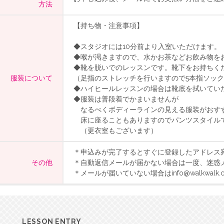
方法
【持ち物・注意事項】
◆スタジオには10分前より入室いただけます。
◆喉が渇きますので、水かお茶などお飲み物を
◆靴を脱いでのレッスンです。靴下をお持ちく
服装について
（足指のストレッチを行いますので5本指ソッ
◆ハイヒールレッスンの場合は靴底を拭いてい
◆服装は普段着でかまいませんが
なるべくボディーラインの見える服装がおす
床に座ることもありますのでパンツスタイル
（更衣室もございます）
＊申込みが完了するとすぐに登録したアドレス
その他
＊自動返信メールが届かない場合は一度、迷惑
＊メールが届いていない場合はinfo@walkwal
LESSON ENTRY