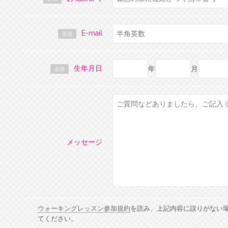
E-mail
必須
生年月日
年
月
必須
メッセージ
ウォーキングレッスン参加規約
を読み、上記内容に誤りがない
てください。