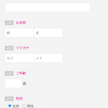
お名前
必須
フリガナ
必須
ご年齢
必須
歳
性別
必須
女性
男性