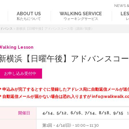
NEWS &
ABOUT US
WALKING SERVICE
LE
私たちについて
ウォーキングサービス
アドバンス
>
新横浜【日曜午後】アドバンスコース⑥（講師/我妻）
Walking Lesson
新横浜【日曜午後】アドバンスコー
お申し込み受付中
＊申込みが完了するとすぐに登録したアドレス宛に自動返信メールが送
＊自動返信メールが届かない場合は恐れ入りますが info@walkwalk.c
開催日
4/14、5/12、6/16、7/14、8/18、9/15
12
第1回・4/14(日)・10:00～11:30