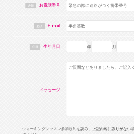
お電話番号
必須
E-mail
必須
生年月日
年
月
必須
メッセージ
ウォーキングレッスン参加規約
を読み、上記内容に誤りがない