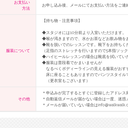
お支払い
お申し込み後、メールにてお支払い方法をご連
方法
【持ち物・注意事項】
◆スタジオには10分前より入室いただけます。
◆喉が渇きますので、水かお茶などお飲み物を
◆靴を脱いでのレッスンです。靴下をお持ちく
服装について
（足指のストレッチを行いますので5本指ソッ
◆ハイヒールレッスンの場合は靴底を拭いてい
◆服装は普段着でかまいませんが
なるべくボディーラインの見える服装がおす
床に座ることもありますのでパンツスタイル
（更衣室もございます）
＊申込みが完了するとすぐに登録したアドレス
その他
＊自動返信メールが届かない場合は一度、迷惑
＊メールが届いていない場合はinfo@walkwal