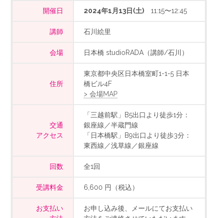
開催日
2024年1月13日(土)
11:15〜12:45
講師
石川絵里
会場
日本橋 studioRADA（講師/石川）
東京都中央区日本橋室町1-1-5 日本
住所
橋ビル4F
> 会場MAP
「三越前駅」B5出口より徒歩1分：
交通
銀座線／半蔵門線
アクセス
「日本橋駅」B9出口より徒歩3分：
東西線／浅草線／銀座線
回数
全1回
受講料金
6,600 円（税込）
お支払い
お申し込み後、メールにてお支払い