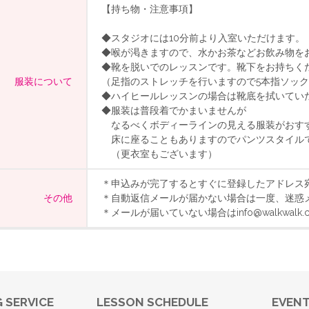
【持ち物・注意事項】
◆スタジオには10分前より入室いただけます。
◆喉が渇きますので、水かお茶などお飲み物を
◆靴を脱いでのレッスンです。靴下をお持ちく
服装について
（足指のストレッチを行いますので5本指ソッ
◆ハイヒールレッスンの場合は靴底を拭いてい
◆服装は普段着でかまいませんが
なるべくボディーラインの見える服装がおす
床に座ることもありますのでパンツスタイル
（更衣室もございます）
＊申込みが完了するとすぐに登録したアドレス
その他
＊自動返信メールが届かない場合は一度、迷惑
＊メールが届いていない場合はinfo@walkwal
 SERVICE
LESSON SCHEDULE
EVEN