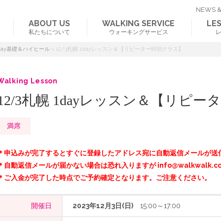
NEWS &
ABOUT US
WALKING SERVICE
LE
私たちについて
ウォーキングサービス
day基礎＆ハイヒール
>
12/3札幌 1dayレッスン＆【リピーター特別クラス】
Walking Lesson
12/3札幌 1dayレッスン＆【リピ
満席
＊申込みが完了するとすぐに登録したアドレス宛に自動返信メールが送
＊自動返信メールが届かない場合は恐れ入りますが info@walkwalk.c
＊ご入金が完了した時点でご予約確定となります。ご注意ください。
開催日
2023年12月3日(日)
15:00～17:00