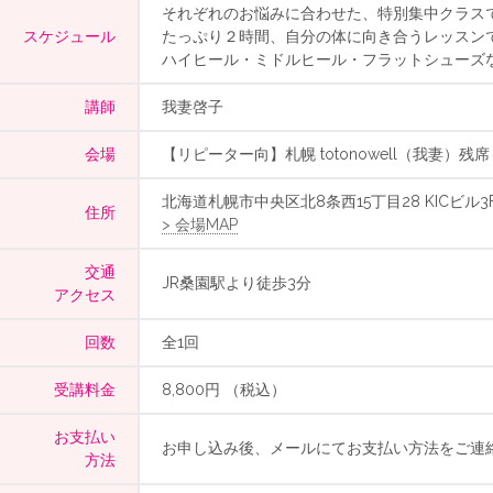
それぞれのお悩みに合わせた、特別集中クラス
スケジュール
たっぷり２時間、自分の体に向き合うレッスン
ハイヒール・ミドルヒール・フラットシューズ
講師
我妻啓子
会場
【リピーター向】札幌 totonowell（我妻）残席
北海道札幌市中央区北8条西15丁目28 KICビル3
住所
> 会場MAP
交通
JR桑園駅より徒歩3分
アクセス
回数
全1回
受講料金
8,800円 （税込）
お支払い
お申し込み後、メールにてお支払い方法をご連
方法