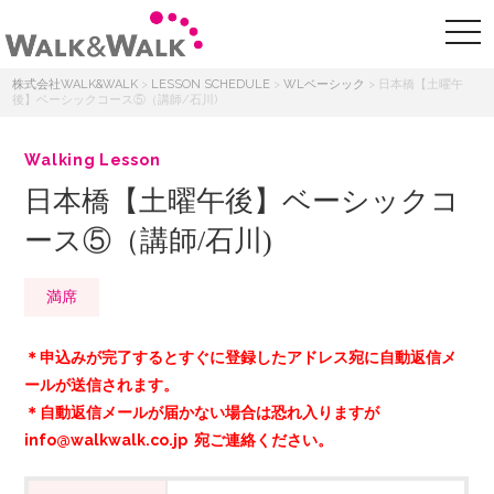
株式会社WALK&WALK
>
LESSON SCHEDULE
>
WLベーシック
>
日本橋【土曜午
後】ベーシックコース⑤（講師/石川)
Walking Lesson
日本橋【土曜午後】ベーシックコ
ース⑤（講師/石川)
満席
＊申込みが完了するとすぐに登録したアドレス宛に自動返信メ
ールが送信されます。
＊自動返信メールが届かない場合は恐れ入りますが
info@walkwalk.co.jp 宛ご連絡ください。