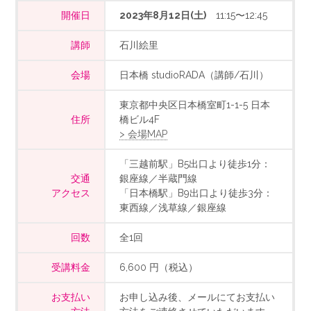
開催日
2023年8月12日(土)
11:15〜12:45
講師
石川絵里
会場
日本橋 studioRADA（講師/石川）
東京都中央区日本橋室町1-1-5 日本
住所
橋ビル4F
> 会場MAP
「三越前駅」B5出口より徒歩1分：
交通
銀座線／半蔵門線
アクセス
「日本橋駅」B9出口より徒歩3分：
東西線／浅草線／銀座線
回数
全1回
受講料金
6,600 円（税込）
お支払い
お申し込み後、メールにてお支払い