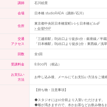
講師
石川絵里
会場
日本橋 studioRADA（講師/石川）
東京都中央区日本橋室町1-1-5 日本橋ビル4F
住所
> 会場MAP
交通
「三越前駅」B5出口より徒歩1分：銀座線／半蔵
アクセス
「日本橋駅」B9出口より徒歩3分：東西線／浅
回数
全1回
受講料金
8,800円 （税込）
お支払い
お申し込み後、メールにてお支払い方法をご連
方法
【持ち物・注意事項】
◆スタジオには10分前より入室いただけます。
◆喉が渇きますので、水かお茶などお飲み物を