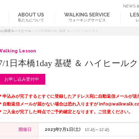
NEWS &
ABOUT US
WALKING SERVICE
LE
私たちについて
ウォーキングサービス
day基礎＆ハイヒール
>
7/1日本橋1day 基礎 ＆ ハイヒールクラス
Walking Lesson
7/1日本橋1day 基礎 ＆ ハイヒール
お申し込み受付中
＊申込みが完了するとすぐに登録したアドレス宛に自動返信メールが送
＊自動返信メールが届かない場合は恐れ入りますが info@walkwalk.c
＊ご入金が完了した時点でご予約確定となります。ご注意ください。
開催日
2023年7月1日(土)
10:45～12:45