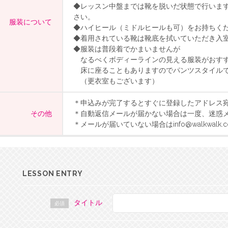
◆レッスン中盤までは靴を脱いだ状態で行いま
さい。
服装について
◆ハイヒール（ミドルヒールも可）をお持ちく
◆着用されている靴は靴底を拭いていただき入
◆服装は普段着でかまいませんが
なるべくボディーラインの見える服装がおす
床に座ることもありますのでパンツスタイル
（更衣室もございます）
＊申込みが完了するとすぐに登録したアドレス
その他
＊自動返信メールが届かない場合は一度、迷惑
＊メールが届いていない場合はinfo@walkwalk
LESSON ENTRY
タイトル
必須