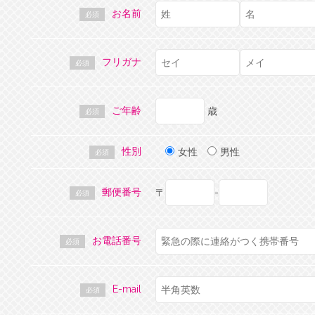
お名前
必須
フリガナ
必須
ご年齢
歳
必須
性別
女性
男性
必須
郵便番号
〒
-
必須
お電話番号
必須
E-mail
必須