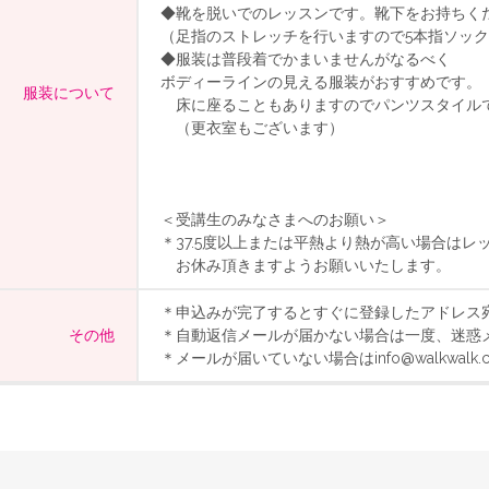
◆靴を脱いでのレッスンです。靴下をお持ちく
（足指のストレッチを行いますので5本指ソッ
◆服装は普段着でかまいませんがなるべく
ボディーラインの見える服装がおすすめです。
服装について
床に座ることもありますのでパンツスタイル
（更衣室もございます）
＜受講生のみなさまへのお願い＞
＊37.5度以上または平熱より熱が高い場合はレ
お休み頂きますようお願いいたします。
＊申込みが完了するとすぐに登録したアドレス
その他
＊自動返信メールが届かない場合は一度、迷惑
＊メールが届いていない場合はinfo@walkwal