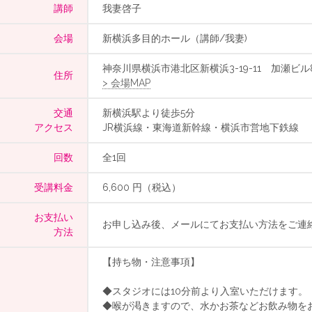
講師
我妻啓子
会場
新横浜多目的ホール（講師/我妻)
神奈川県横浜市港北区新横浜3-19-11 加瀬ビル8
住所
> 会場MAP
交通
新横浜駅より徒歩5分
アクセス
JR横浜線・東海道新幹線・横浜市営地下鉄線
回数
全1回
受講料金
6,600 円（税込）
お支払い
お申し込み後、メールにてお支払い方法をご連
方法
【持ち物・注意事項】
◆スタジオには10分前より入室いただけます。
◆喉が渇きますので、水かお茶などお飲み物を