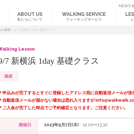
NEWS &
ABOUT US
WALKING SERVICE
LE
私たちについて
ウォーキングサービス
day基礎
>
9/7 新横浜 1day 基礎クラス
Walking Lesson
9/7 新横浜 1day 基礎クラス
満席
＊申込みが完了するとすぐに登録したアドレス宛に自動返信メールが送
＊自動返信メールが届かない場合は恐れ入りますが info@walkwalk.c
＊ご入金が完了した時点でご予約確定となります。ご注意ください。
開催日
2023年9月7日(木)
12:00〜13:30