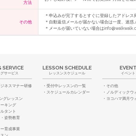
方法
＊申込みが完了するとすぐに登録したアドレス
その他
＊自動返信メールが届かない場合は一度、迷惑
＊メールが届いていない場合はinfo@walkwal
 SERVICE
LESSON SCHEDULE
EVEN
ングサービス
レッスンスケジュール
イベント
ビジネスマナー研修
受付中レッスンの一覧
その他
スケジュールカレンダー
ノルディックウ
ングレッスン
ヨコハマ満月ウ
ォーキング
サルタント
ー・姿勢教育
・
ター育成事業
ッスン