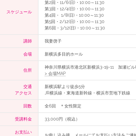
第2回・11/6(日)・10:00～11:30
第3回・12/4(日)・10:00～11:30
スケジュール
第4回・ 1/8(日)・10:00～11:30
第5回・2/12(日)・10:00～11:30
第6回・3/12(日)・10:00～11:30
講師
我妻啓子
会場
新横浜多目的ホール
神奈川県横浜市港北区新横浜3-19-11 加瀬ビル8
住所
> 会場MAP
交通
新横浜駅より徒歩5分
アクセス
JR横浜線・東海道新幹線・横浜市営地下鉄線
回数
全6回 ＊女性限定
受講料金
33,000円（税込）
お支払い
お申し込み後、メールにてお支払い方法をご連