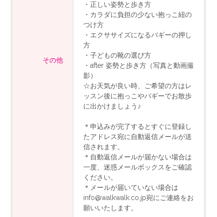
・正しい姿勢と歩き方
・カラダに負担の少ない抱っこ紐の
つけ方
・エクササイズになるバギーの押し
方
・子どもの靴の選び方
その他
・after 姿勢と歩き方（写真と動画撮
影）
☆お天気が良い時、ご希望の方はレ
ッスン後に抱っこやバギーでお散歩
に出かけましょう♪
＊申込みが完了するとすぐに登録し
たアドレス宛に自動返信メールが送
信されます。
＊自動返信メールが届かない場合は
一度、迷惑メールボックスをご確認
ください。
＊メールが届いていない場合は
info@walkwalk.co.jp宛にご連絡をお
願いいたします。