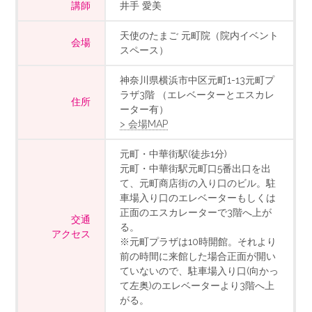
講師
井手 愛美
天使のたまご 元町院（院内イベント
会場
スペース）
神奈川県横浜市中区元町1-13元町プ
ラザ3階 （エレベーターとエスカレ
住所
ーター有）
> 会場MAP
元町・中華街駅(徒歩1分)
元町・中華街駅元町口5番出口を出
て、元町商店街の入り口のビル。駐
車場入り口のエレベーターもしくは
正面のエスカレーターで3階へ上が
交通
る。
アクセス
※元町プラザは10時開館。それより
前の時間に来館した場合正面が開い
ていないので、駐車場入り口(向かっ
て左奥)のエレベーターより3階へ上
がる。