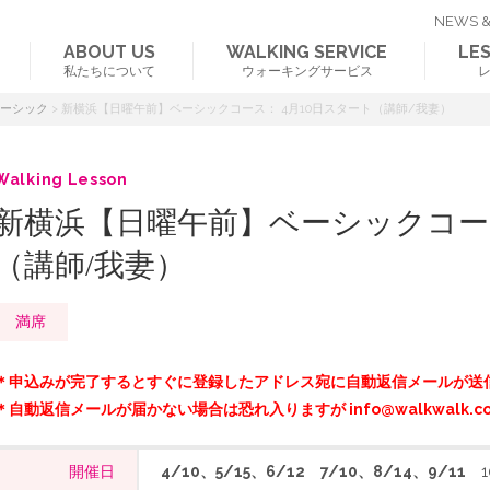
NEWS &
ABOUT US
WALKING SERVICE
LE
私たちについて
ウォーキングサービス
ベーシック
>
新横浜【日曜午前】ベーシックコース： 4月10日スタート（講師/我妻）
Walking Lesson
新横浜【日曜午前】ベーシックコース
（講師/我妻）
満席
＊申込みが完了するとすぐに登録したアドレス宛に自動返信メールが送
＊自動返信メールが届かない場合は恐れ入りますが info@walkwalk.c
開催日
4/10、5/15、6/12 7/10、8/14、9/11
10