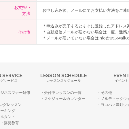
お支払い
お申し込み後、メールにてお支払い方法をご連
方法
＊申込みが完了するとすぐに登録したアドレス
その他
＊自動返信メールが届かない場合は一度、迷惑
＊メールが届いていない場合はinfo@walkwal
 SERVICE
LESSON SCHEDULE
EVEN
ングサービス
レッスンスケジュール
イベント
ビジネスマナー研修
受付中レッスンの一覧
その他
スケジュールカレンダー
ノルディックウ
ングレッスン
ヨコハマ満月ウ
ォーキング
サルタント
ー・姿勢教育
・