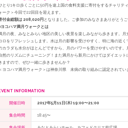
ひとり1キロ歩くごとに50円を途上国の食料支援に寄付をするチャリテ
ォーク＞今回で22回目を迎えます。
寄付金総額は 208,020円
となりました。ご参加のみなさまありがとうご
■ヨコハマ満月ウォークとは
満月の夜、みなとみらい地区の美しい夜景を楽しみながら歩きます。月
コロをリフレッシュします。水は月の影響を受けやすく、特に海の近く
のカラダも水分がほとんどですから、月のパワーを受けやすいのです。
自然のリズムにチューニング！また満月から新月にかけてはダイエット
きますので、ぜひ一緒に歩きませんか？
＜ヨコハマ満月ウォーク＞は神奈川県 未病の取り組みに認定されてい
EVENT INFORMATION
開催日時
2017年5月11日(木) 19:00〜21:00
集合時間
18:45〜
集合場所
みなとみらいホール カフェドクリエ前広場