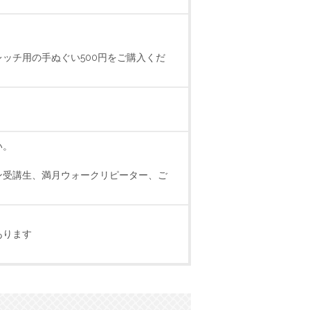
ッチ用の手ぬぐい500円をご購入くだ
い。
。
ン受講生、満月ウォークリピーター、ご
あります