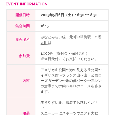
EVENT INFORMATION
開催日時
2023年5月6日（土）16:30〜18:30
集合時間
16:15
みなとみらい線 元町中華街駅 ５番
集合場所
元町口
1,000円（寄付金・保険含む）
参加費
※当日受付にてお支払いください。
アメリカ山公園〜港の見える丘公園〜
イギリス館〜フランス山〜山下公園ロ
内容
ーズガーデン〜象の鼻パーク〜赤レン
ガ倉庫までの約６キロのコースを歩き
ます。
歩きやすい靴、服装でお越しくださ
い。
服装
スニーカーにスポーツウエアも大歓